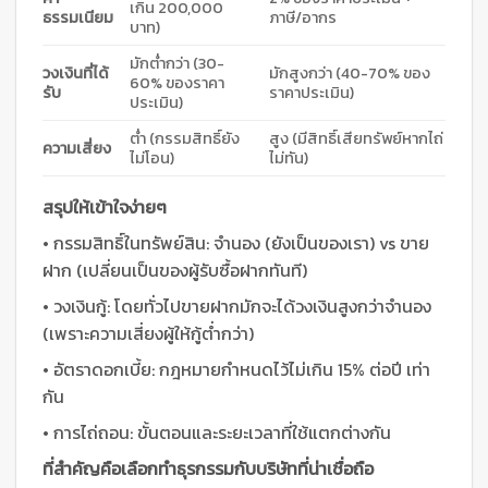
เกิน 200,000
ธรรมเนียม
ภาษี/อากร
บาท)
มักต่ำกว่า (30-
วงเงินที่ได้
มักสูงกว่า (40-70% ของ
60% ของราคา
รับ
ราคาประเมิน)
ประเมิน)
ต่ำ (กรรมสิทธิ์ยัง
สูง (มีสิทธิ์เสียทรัพย์หากไถ่
ความเสี่ยง
ไม่โอน)
ไม่ทัน)
สรุปให้เข้าใจง่ายๆ
• กรรมสิทธิ์ในทรัพย์สิน: จำนอง (ยังเป็นของเรา) vs ขาย
ฝาก (เปลี่ยนเป็นของผู้รับซื้อฝากทันที)
• วงเงินกู้: โดยทั่วไปขายฝากมักจะได้วงเงินสูงกว่าจำนอง
(เพราะความเสี่ยงผู้ให้กู้ต่ำกว่า)
• อัตราดอกเบี้ย: กฎหมายกำหนดไว้ไม่เกิน 15% ต่อปี เท่า
กัน
• การไถ่ถอน: ขั้นตอนและระยะเวลาที่ใช้แตกต่างกัน
ที่สำคัญคือเลือกทำธุรกรรมกับบริษัทที่น่าเชื่อถือ