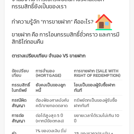
กรรมสิทธิ์ยังเป็นของเรา
ทำความรู้จัก “การขายฝาก” คืออะไร?
ขายฝาก คือ การโอนกรรมสิทธิ์ชั่วคราว และการมี
สิทธิไถ่ถอนคืน
ตารางเปรียบเทียบ จำนอง VS ขายฝาก
ข้อเปรียบ
การจำนอง
การขายฝาก (SALE WITH
เทียบ
(MORTGAGE)
RIGHT OF REDEMPTION)
กรรมสิทธิ์
ยังคงเป็นของลูก
โอนเป็นของผู้รับซื้อฝาก
ในทรัพย์
หนี้
ทันที
กรณีผิด
ต้องฟ้องศาลบังคับ
ทรัพย์ตกเป็นของผู้รับซื้อ
สัญญา
คดี/ขายทอดตลาด
ฝากทันที
การต่อ
ต่อได้สูงสุด 5 ปี
ขยายเวลาได้รวมไม่เกิน 10
สัญญา
(หากมีข้อตกลง)
ปี
1% ของวงเงิน (ไม่
ค่า
2% ของราคาประเมิน +