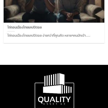
ไถ่ถอนเมืองไทยแคปปิตอล
ไถ่ถอนเมืองไทยแคปปิตอล ง่ายกว่าที่คุณคิด หลายๆคนมักเข้า......