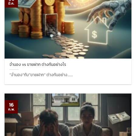
มี.ค.
จำนอง vs ขายฝาก ต่างกันอย่างไร
“จำนอง”กับ”ขายฝาก” ต่างกันอย่าง......
16
ก.พ.