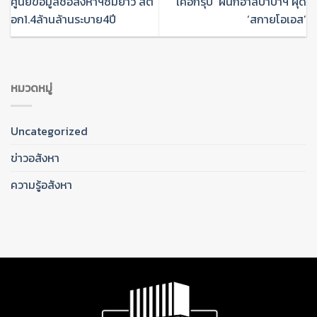
ศูนย์ข้อมูลชี้อสังหาฯซึมยาว สต็
‘เคอีกรุ๊ป’ ผนึกอาลีบาบาฯ ผุด
อก1.4ล้านล้านระบาย4ปี
‘สกายโอเอส’
หมวดหมู่
Uncategorized
ข่าวอสังหา
ความรู้อสังหา