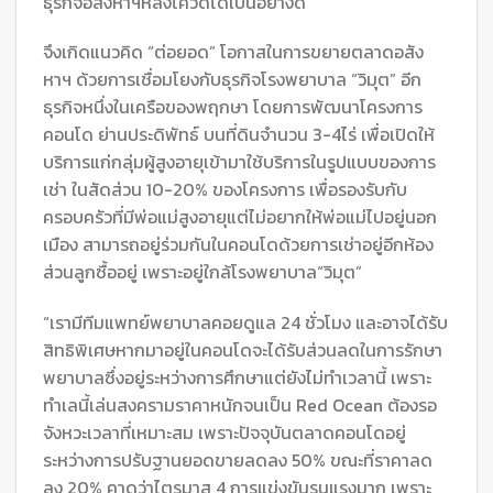
ธุรกิจอสังหาฯหลังโควิดได้เป็นอย่างดี
จึงเกิดแนวคิด “ต่อยอด” โอกาสในการขยายตลาดอสัง
หาฯ ด้วยการเชื่อมโยงกับธุรกิจโรงพยาบาล “วิมุต” อีก
ธุรกิจหนึ่งในเครือของพฤกษา โดยการพัฒนาโครงการ
คอนโด ย่านประดิพัทธ์ บนที่ดินจำนวน 3-4ไร่ เพื่อเปิดให้
บริการแก่กลุ่มผู้สูงอายุเข้ามาใช้บริการในรูปแบบของการ
เช่า ในสัดส่วน 10-20% ของโครงการ เพื่อรองรับกับ
ครอบครัวที่มีพ่อแม่สูงอายุแต่ไม่อยากให้พ่อแม่ไปอยู่นอก
เมือง สามารถอยู่ร่วมกันในคอนโดด้วยการเช่าอยู่อีกห้อง
ส่วนลูกซื้ออยู่ เพราะอยู่ใกล้โรงพยาบาล“วิมุต”
“เรามีทีมแพทย์พยาบาลคอยดูแล 24 ชั่วโมง และอาจได้รับ
สิทธิพิเศษหากมาอยู่ในคอนโดจะได้รับส่วนลดในการรักษา
พยาบาลซึ่งอยู่ระหว่างการศึกษาแต่ยังไม่ทำเวลานี้ เพราะ
ทำเลนี้เล่นสงครามราคาหนักจนเป็น Red Ocean ต้องรอ
จังหวะเวลาที่เหมาะสม เพราะปัจจุบันตลาดคอนโดอยู่
ระหว่างการปรับฐานยอดขายลดลง 50% ขณะที่ราคาลด
ลง 20% คาดว่าไตรมาส 4 การแข่งขันรุนแรงมาก เพราะ