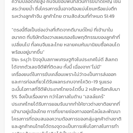
ความปลอดภัยสูง คนจีนชอบพื้นที่ส่วนการขนาดใหญ่ เช่น
สระว่ายยน้ำ ซึ่งโครงการนั้นอาจต้องแบ่งโซนหรือแบ่งตึก
ระหว่างลูกค้าจีน ลูกค้าไทย ตามสัดส่วนที่กำหนด 51:49
“ตรงนี้ถือเป็นช่องว่างที่เกิดจากดีมานด์ใหม่ ที่เข้ามาใน
อนาคต ที่บริษัทต้องวางแผนรองรับพฤติกรรมของลูกค้าที่
เปลี่ยนไป ทั้งคนจีนและไทย หลายคนหันมานิยมซื้อคอนโด
พร้อมอยู่มากขึ้น”
ปิยะ ระบุว่า ปัจจุบันสภาพเศรษฐกิจในประเทศไม่ดี สังเกต
ได้จากตัวเลขจีดีพีที่ติดลบ ทั้งนี้ เนื่องจาก“ไม่มี”
เครื่องยนต์ในการขับเคลื่อนเพราะไม่ว่าจะเป็นการส่งออก
และการท่องเที่ยวได้รับผลกระทบจากโควิด-19 รุนแรง
ฉะนั้นโอกาสที่จีดีพีประเทศไทยจะโตขึ้น 2 หลักหรือกลับมา
5% จึงเป็นเรื่องยาก ทว่าโอกาสในด้าน “เฮลล์แคร์”
ประเทศไทยได้รับการยอมรับมากทำให้ชาวต่างชาติอยากที่
เข้ามาอยู่เมืองไทย การที่ขยายช่องทางออกไลน์และพัฒนา
โครงการที่ตอบสนองความต้องการของกลุ่มลูกค้าต่างชาติ
และลูกค้าคนไทยได้ตรงจุดจะเป็นการเพิ่มโอกาสในการทำ