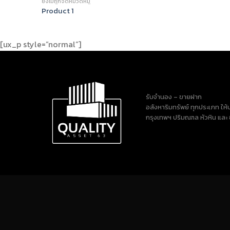
ยังไม่ถูกจัดหมวดหมู่
Product 1
[ux_p style=”normal”]
รับจำนอง – ขายฝาก
อสังหาริมทรัพย์ ทุกประเภท ให้บร
กรุงเทพฯ ปริมณฑล หัวหิน และ 