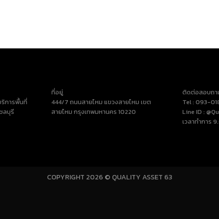
ที่อยู่
ติดต่อสอบถา
ิการพื้นที่
444/7 ถนนสายไหม แขวงสายไหม เขต
Tel : 093-0
ชลบุรี
สายไหม กรุงเทพมหานคร 10220
Line ID : @Qu
เวลาทำการ 9.
COPYRIGHT 2026 © QUALITY ASSET 63