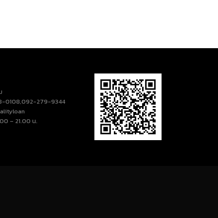
ม
18-0108,092-279-9344
alityloan
00 – 21.00 น.