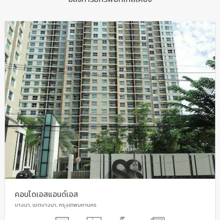
คอนโดเอสแอนด์เอส
บางนา, เขตบางนา, กรุงเทพมหานคร