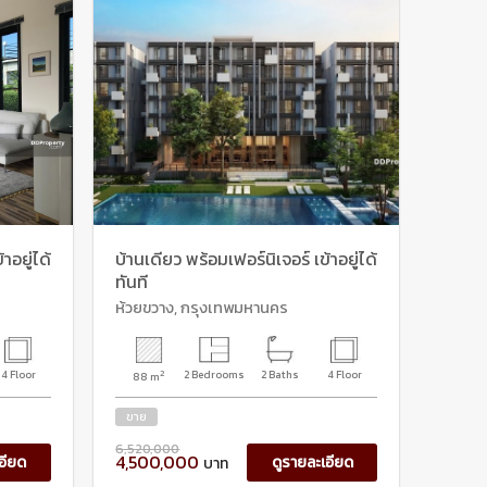
าอยู่ได้
บ้านเดียว พร้อมเฟอร์นิเจอร์ เข้าอยู่ได้
ทันที
ห้วยขวาง, กรุงเทพมหานคร
4 Floor
2
2 Bedrooms
2 Baths
4 Floor
88 m
ขาย
6,520,000
4,500,000
อียด
ดูรายละเอียด
บาท