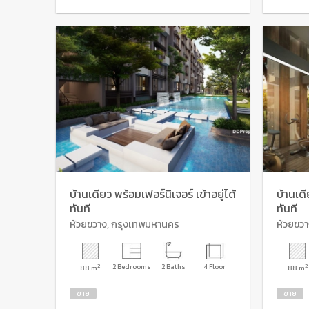
บ้านเดียว พร้อมเฟอร์นิเจอร์ เข้าอยู่ได้
บ้านเดี
ทันที
ทันที
ห้วยขวาง, กรุงเทพมหานคร
ห้วยขว
2
2 Bedrooms
2 Baths
4 Floor
2
88 m
88 m
ขาย
ขาย