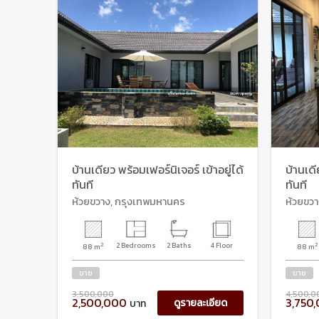
บ้านเดียว พร้อมเฟอร์นิเจอร์ เข้าอยู่ได้
บ้านเดี
ทันที
ทันที
ห้วยขวาง, กรุงเทพมหานคร
ห้วยขว
2
2 Bedrooms
2 Baths
4 Floor
2
88 m
88 m
ขาย
ขาย
3,500,000
4,500,0
2,500,000
3,750
ดูรายละเอียด
บาท