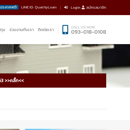
LINE ID: QualityLoan
ประกาศฟรี!
Login
สมัครสมาชิก
CALL US NOW
ทุน
ร่วมงานกับเรา
ติดต่อเรา
093-018-0108
63 >>คลิ๊ก<<