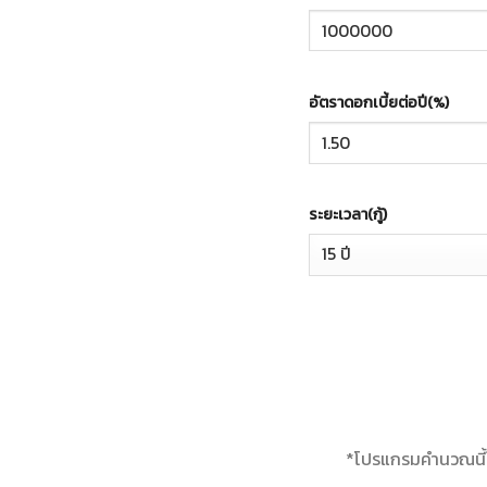
อัตราดอกเบี้ยต่อปี(%)
ระยะเวลา(กู้)
*โปรแกรมคำนวณนี้ใช